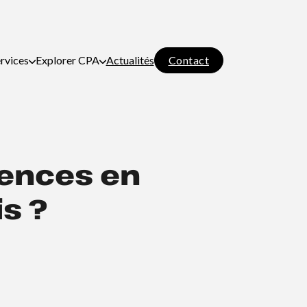
Contact
rvices
Explorer CPA
Actualités
uences en
s ?