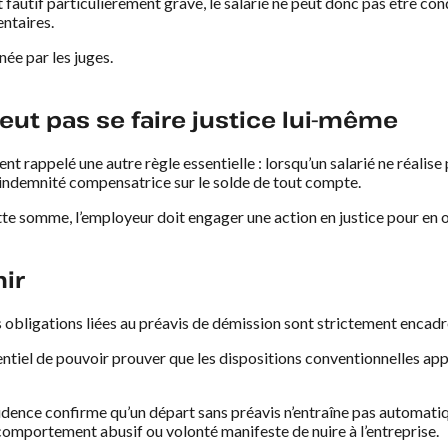
autif particulièrement grave, le salarié ne peut donc pas être co
ntaires.
née par les juges.
eut pas se faire justice lui-même
t rappelé une autre règle essentielle : lorsqu’un salarié ne réalise
’indemnité compensatrice sur le solde de tout compte.
cette somme, l’employeur doit engager une action en justice pour en
nir
 obligations liées au préavis de démission sont strictement encadrée
sentiel de pouvoir prouver que les dispositions conventionnelles app
sprudence confirme qu’un départ sans préavis n’entraîne pas automa
omportement abusif ou volonté manifeste de nuire à l’entreprise.