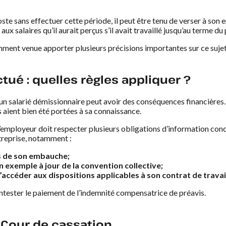
oste sans effectuer cette période, il peut être tenu de verser à so
 salaires qu’il aurait perçus s’il avait travaillé jusqu’au terme du 
ment venue apporter plusieurs précisions importantes sur ce sujet
tué : quelles règles appliquer ?
un salarié démissionnaire peut avoir des conséquences financières. 
is aient bien été portées à sa connaissance.
 l’employeur doit respecter plusieurs obligations d’information con
ntreprise, notamment :
rs de son embauche;
n exemple à jour de la convention collective;
’accéder aux dispositions applicables à son contrat de travai
contester le paiement de l’indemnité compensatrice de préavis.
a Cour de cassation