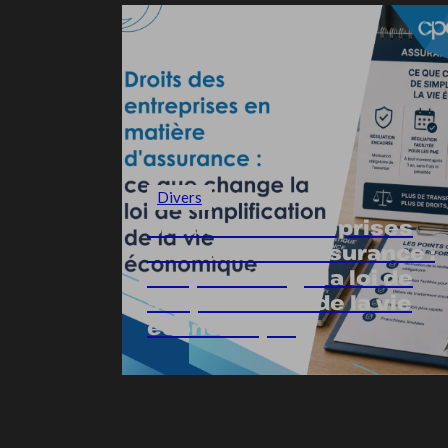
Divers
Droits des entreprises
en matière d’assurance :
ce que change la loi de
simplification de la vie
économique