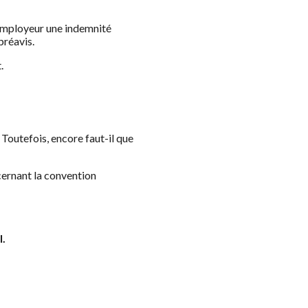
n employeur une indemnité
préavis.
.
Toutefois, encore faut-il que
cernant la convention
l.