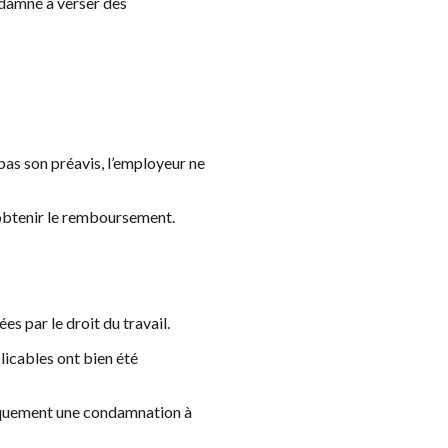
ndamné à verser des
 pas son préavis, l’employeur ne
 obtenir le remboursement.
s par le droit du travail.
licables ont bien été
tiquement une condamnation à