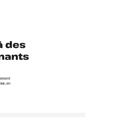
à des
rmants
omment
ise
, en