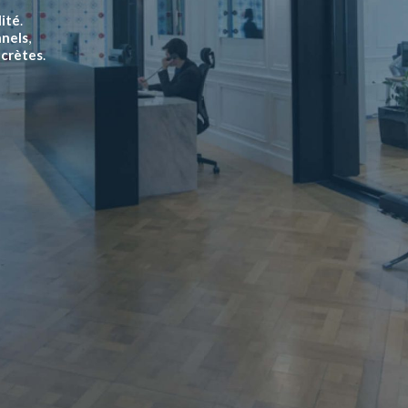
lité
.
nnels
,
ncrètes
.