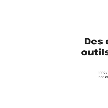
Des 
outil
Innov
nos o