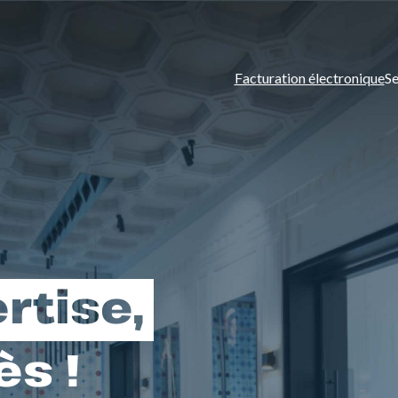
Facturation électronique
Se
rtise,
ès !