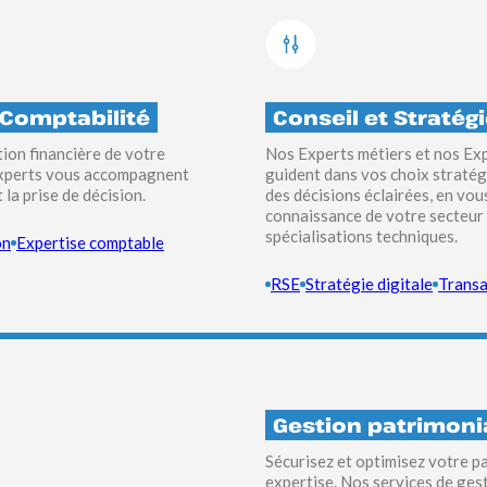
 Comptabilité
Conseil et Stratég
tion financière de votre
Nos Experts métiers et nos Ex
 Experts vous accompagnent
guident dans vos choix stratég
 la prise de décision.
des décisions éclairées, en vou
connaissance de votre secteur d
spécialisations techniques.
on
Expertise comptable
RSE
Stratégie digitale
Transa
Gestion patrimoni
Sécurisez et optimisez votre p
expertise. Nos services de ges