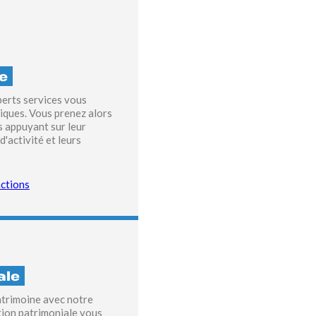
ie
perts services vous
iques. Vous prenez alors
s appuyant sur leur
'activité et leurs
ctions
ale
atrimoine avec notre
tion patrimoniale vous