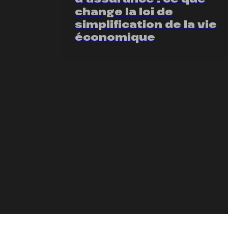
change la loi de
simplification de la vie
économique