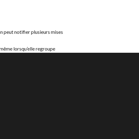
n peut notifier plusieurs mises
, même lorsqu’elle regroupe