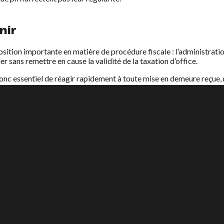
nir
sition importante en matière de procédure fiscale : l’administratio
r sans remettre en cause la validité de la taxation d’office.
 donc essentiel de réagir rapidement à toute mise en demeure reçue
d’éviter des pénalités financières significatives.