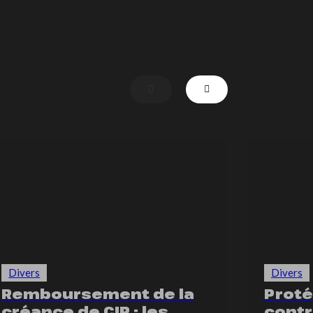
Divers
Divers
Remboursement de la
Proté
créance de CIR : les
contr