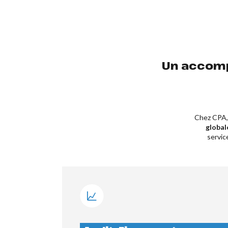
Un accomp
Chez CPA, 
global
servic