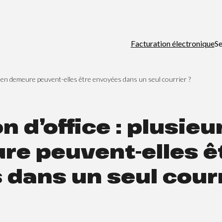
Facturation électronique
Se
es en demeure peuvent-elles être envoyées dans un seul courrier ?
n d’office : plusie
re peuvent-elles ê
dans un seul courr