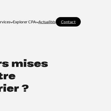
Contact
rvices
Explorer CPA
Actualités
urs mises
tre
ier ?