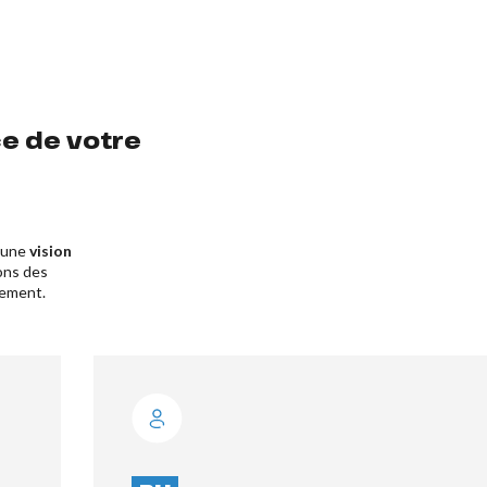
e de votre
r une
vision
ons des
pement.