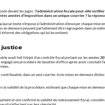
sée devant les juges :
l’administration fiscale peut-elle notifie
ntes années d’imposition dans un unique courrier ? la réponse
u’aucun texte n’impose à l’administration d’envoyer chaque mise en
es en demeure peuvent parfaitement être regroupées dans un même 
 informé des obligations qui lui incombent.
 justice
able avait fait l’objet d’un contrôle fiscal portant sur les années
20
it engagé une procédure de taxation d’office après avoir constaté l
rnées.
au contribuable, dans un seul courrier, trois mises en demeure dist
rs la validité de la procédure, estimant que chaque mise en demeur
argument et ont confirmé la validité du redressement fiscal, consid
 pli n’affectent pas leur régularité.