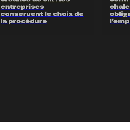
entreprises
chale
conservent le choix de
oblig
la procédure
l’emp