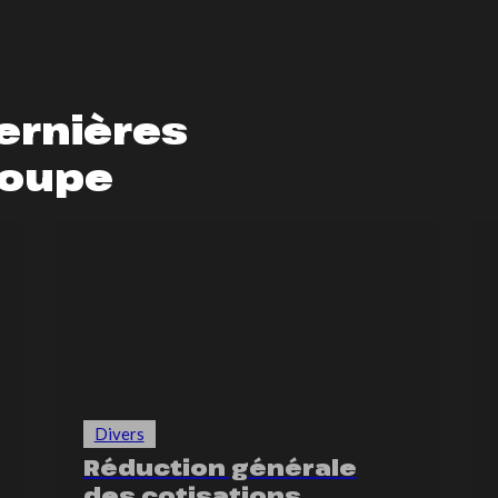
ernières
roupe
Divers
Réduction générale
des cotisations