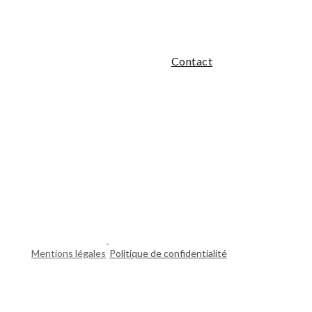
ldings
Contact
rvices
Explorer CPA
Actualités
-
Mentions légales
Politique de confidentialité