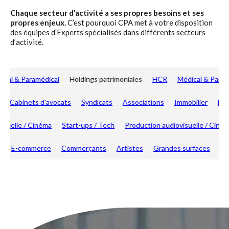
Chaque secteur d’activité a ses propres besoins et ses
propres enjeux.
C’est pourquoi CPA met à votre disposition
des équipes d’Experts spécialisés dans différents secteurs
d’activité.
Médical & Paramédical
Holdings patrimoniales
HCR
Médical & Pa
Cabinets d'avocats
Syndicats
Associations
Immobilier
BTP
iovisuelle / Cinéma
Start-ups / Tech
Production audiovisuelle / Ci
E-commerce
Commerçants
Artistes
Grandes surfaces
Agric