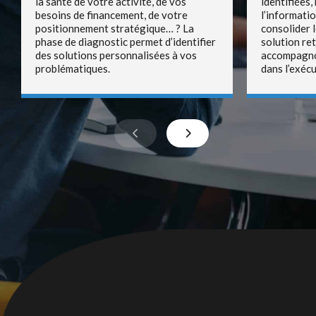
la santé de votre activité, de vos
identifiées
besoins de financement, de votre
l’informati
positionnement stratégique… ? La
consolider 
phase de diagnostic permet d’identifier
solution re
des solutions personnalisées à vos
accompagno
problématiques.
dans l’exécu