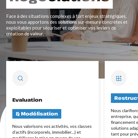
Face à des situations complexes à fort enjeux stratégiques,
nous vous apportons des solutions sur-mesure concrètes et
exploitables pour sécuriser et optimiser vos leviers de
création de valeur.
Restruc
Evaluation
Nous clarifions
& Modélisation
entreprise, q
financement 
Nous valorisons vos activités, vos classes
solutions ada
d’actifs (incorporels, immobilier…) et
tant pour prév
modélisons la mise en œuvre de vos