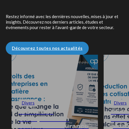
Restez informé avec les dernières nouvelles, mises à jour et
insights. Découvrez nos derniers articles, études et
événements pour rester à l’avant-garde de votre secteur.
Découvrez toutes nos actualités
Divers
Divers
Droits des
Rédu
entreprises en
des c
matière d’assurance
patro