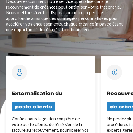
Découvrez comment notre service spécialisé dans le
recouvrement de créances peut optimiser votre trésorerie.
Nous mettons à votre disposition notre expertise
approfondie ainsi que des stratégies personnalisées pour
accélérer vos encaissements, chaque créance impayée étant
une opportunité de récupération financière.
Externalisation du
Recouvr
poste clients
de créa
Confiez-nous la gestion complète de
Ne perdez plu
votre poste clients, de l'émission de la
procédures fa
facture au recouvrement, pour libérer vos
experts gérer