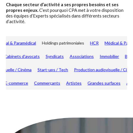
Chaque secteur d’activité a ses propres besoins et ses
propres enjeux.
C’est pourquoi CPA met à votre disposition
des équipes d’Experts spécialisés dans différents secteurs
d’activité.
Médical & Paramédical
Holdings patrimoniales
HCR
Médical & P
Cabinets d'avocats
Syndicats
Associations
Immobilier
BTP
diovisuelle / Cinéma
Start-ups / Tech
Production audiovisuelle / 
E-commerce
Commerçants
Artistes
Grandes surfaces
Agricu