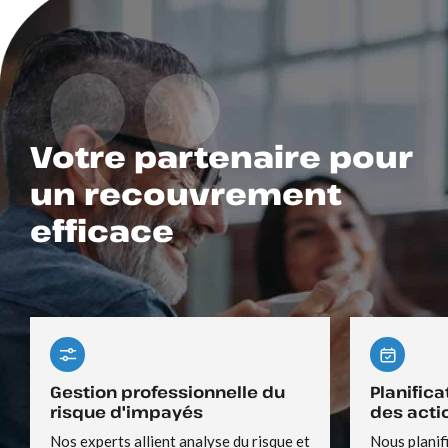
Votre partenaire pour
un recouvrement
efficace
Gestion professionnelle du
Planific
risque d'impayés
des acti
Nos experts allient analyse du risque et
Nous planif